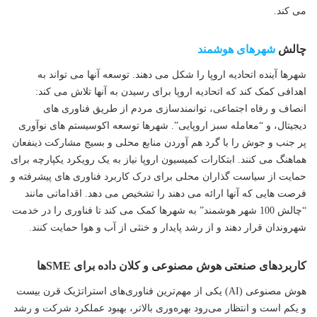
می کند.
چالش
شهرهای هوشمند
شهرها آینده اتحادیه اروپا را شکل می دهند. توسعه آنها می تواند به
اهدافی کمک کند که اتحادیه اروپا برای رسیدن به آنها تلاش می کند:
انصاف و رفاه اجتماعی، توانمندسازی مردم از طریق فناوری های
دیجیتال، و “معامله سبز اروپایی”. شهرها توسعه اکوسیستم های نوآوری
پر جنب و جوش را با گرد هم آوردن منابع محلی و بسیج مشارکت ذینفعان
هماهنگ می کنند. ابتکارات کمیسیون اروپا نیاز به یک رویکرد یکپارچه برای
حمایت از سیاست گذاران محلی برای درک کاربرد فناوری های پیشرفته و
فرصت هایی که آنها ارائه می دهند را تشخیص می دهد. اقداماتی مانند
“چالش 100 شهر هوشمند” به شهرها کمک می کند تا فناوری را در خدمت
شهروندان قرار دهند و از رشد پایدار و خنثی از آب و هوا حمایت کنند.
کاربردهای صنعتی هوش مصنوعی و کلان داده برای SMEها
هوش مصنوعی (AI) یکی از مهم‌ترین فناوری‌های استراتژیک قرن بیست
و یکم است و انتظار می‌رود بهره‌وری بالاتر، بهبود عملکرد شرکت و رشد