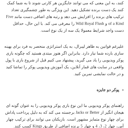
کنند، به این معنی که می توانند جایگزین هر کارتی شوند تا به شما کمک
کنند یک دست برنده تشکیل دهید. این ویژگی به طور چشمگیری تعداد
ترکیب های برنده را افزایش می دهد و رتبه های اضافی دست مانند Five
of a Kind و Wild Royal Flush را معرفی می کند. با این حال، حداقل
دست واجد شرایط معمولا یک سه از یک نوع است.
علیرغم قوانین به ظاهر لیبرال، به یک استراتژی منحصر به فرد برای بهینه
سازی بازده شما نیاز دارد. بنابراین اگر هنوز مبتدی هستید که چگونه بازی
پوکر ویدیویی را یاد می گیرید، پیشنهاد می کنیم قبل از شروع بازی با پول
واقعی در سایت های قمار آنلاین، یک آموزش ویدیویی پوکر را تماشا کنید
و در حالت نمایشی تمرین کنید.
پوکر دو جایزه
راهنمای پوکر ویدیویی ما این نوع بازی پوکر ویدیویی را به عنوان گونه ای
هیجان انگیز از Jacks or Better برجسته می کند که به دلیل پرداخت پاداش
برای چهار نوع متمایز مشهور است. بازیکنان می توانند برای ترکیب چهار
آس، چهار 2، 3، 4 و چهار 5 برنده اضافی از طریق Kings کسب کنند.