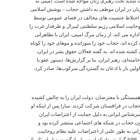
ایران با اعتراضات شدید تحت رهبری زنان مواجه شده است. امینی به
، زنان در ایران موظف به داشتن حجاب – پوشش اسلامی
ند. اختلاط جنسیت های مخالف در فضای عمومی توسط
قلاب اسلامی 1979 به اجرا درآمدند، زمانی که روحانیت اسلامی رژیم سلطنتی لیبرال و طرفدار غرب را
اره می کند. از زمان مرگ امینی، ایران با تظاهراتی
کرده اند، حجاب خود را سوزانده و موهای خود را کوتاه
 حداقل 527 نفر توسط پرسنل امنیتی دولتی کشته شده اند. به گفته فعالان حقوق بشر در ایران،
ه علی خامنه‌ای، رهبر ایران، بنا بر گزارش‌ها، دستور عفو یا
ولین بار با اذعان به گستردگی سرکوب‌ها، صادر کرد.
م همبستگی با معترضان، دولت ایران را به چالش کشیده
ن حجاب در قزاقستان شرکت کردند. سارا پس از اینکه او
 سرشناس ایرانی به دلیل حمایت از اعتراضات ایران
ون حجاب در شبکه های اجتماعی منتشر کرده بود و
رانی به طور علنی از اعتراضات علیه نظام روحانیت
حمایت کردند.” الناز رکابی، کوهنورد رقابتی ایرانی در ماه اکتبر بدون حجاب در کره جنوبی مسابقه داد. NPR گزارش داد که او پس از بازگشت به ایران “از یک