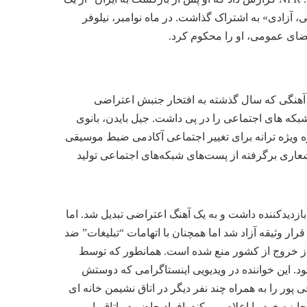
، آزادی» به اشتراک گذاشت. در ماه نوامبر، نیلوفر
ضای عمومی، او را محکوم کرد.
ی آهنگی که سال گذشته به افتخار جنبش اعتراضی
بکه های اجتماعی را در پی داشت. جیل بایدن، بانوی
ه ویژه ترانه برای تغییر اجتماعی آکادمی ضبط موسیقی
 اشعاری برگرفته از پست‌های شبکه‌های اجتماعی تولید
ساب کاربری خود در اینستاگرام منتشر کرد، در 48 ساعت اول انتشار، 40 میلیون بازدیدکننده داشت و به یک آهنگ اعتراضی تبدیل شد. اما
ر به دستگیری وی توسط نیروهای امنیتی ایران در 29 سپتامبر شد. او در 4 اکتبر با قرار وثیقه آزاد شد اما همچنان با اتهامات “تبلیغات” ضد
ز خروج از کشور منع شده است. همانطور که توسط
 این خواننده در ویدیویی اینستاگرامی که دوستش
پور را به همراه چند نفر دیگر در اتاق نشیمن خانه ای
یزه خود را اعلام می کند. افراد حاضر در اتاق با