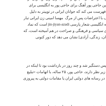
 حاجی پور آهنگ برای حاجی پور به انگلیسی برای
رست می کند که جوانان ایرانی در توییتر به دلیل
 با اعتراضات پس از مرگ مهسا امینی زن ایرانی تبار
در سپتامبر شده است به پایان می رسد: “برای زنان، زندگی، آزادی”. شعار «زن، زندگی، آزادی» ترجمه انگلیسی شعار پارسی jin-jiyan-azadi است که نماد
دی سیاسی و فرهنگی و صراحت در هم آمیخته است، که
ن، زندگی، آزادی] نشان می دهد که دور کنونی
ستگیر شد و چند روز در بازداشت بود تا اینکه در
ماه اکتبر به قید وثیقه آزاد شد. به گفته فعالان حقوق بشر در ایران، گروهی که اعتراضات چند ماهه را زیر نظر دارند، حاجی پور، ۲۵ ساله، با اتهامات «تبلیغ
 رسانه های دولتی ایران یا مقامات دولتی به پیروزی