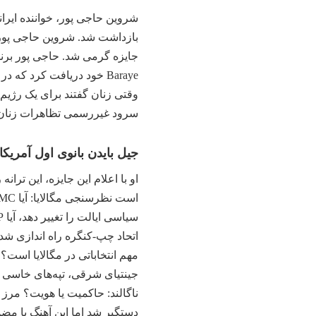
شروین حاجی پور، خواننده ایرا
بازداشت شد. شروین حاجی پور خ
وقتی زنان گفتند برای یک رژیم
سرود غیررسمی تظاهرات زنان ایرانی در پی مرگ مهسا امینی 22 
جیل بایدن بانوی اول آمریک
او با اعلام این جایزه، این تر
اتحاد چپ-کنگره راه اندازی شد
مهم انتخاباتی در مگالایا است؟
جینتیای شرقی، تپه‌های خاسی غ
ناگالند: حاکمیت یا هویت؟ مرز
دستگیر شد اما این آهنگ با مض