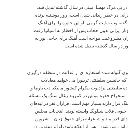
ی در پی مرگ مهسا امینی در سال گذشته تبدیل شد،
یرانی در خطر زندانی شدن است، روز دوشنبه برنده
ی پور برنده جایزه بهترین آهنگ برای تغییر اجتماعی در جوایز گرمی 2023 شد. به گفته وب سایت گرمی، او این جایزه را برای آهنگ
 را شنیدند. سارا خادم، شطرنج‌باز ایرانی بدون حجاب پس از اخطار به اسپانیا رفت.
بحران مشروعیت مواجه است آهنگ برای حاجی پور به
 جلوی گلوله شده استعاره ای از عدالت در منطقه درگیری
برد؟ از آنجایی که جانشین سلطنتی تریپورا می خواهد معادلات
 که توسط خانواده سلطنتی پرادیوت بیکرام کیشور مانیکیا دب بارما و
یت استخراج حفره موش در کمربند زغال سنگ یک مسئله
نگ قرار دارند بسیار مهم است. هزاران نفر در تپه‌های
 جنوبی فلات شیلونگ وابسته بودند. انتخابات مجلس
ندای قدرتمند و شاعرانه برای حقوق زنان… شروین
نداز می شود.” پس از اعلام بانوی اول، ویدئویی در