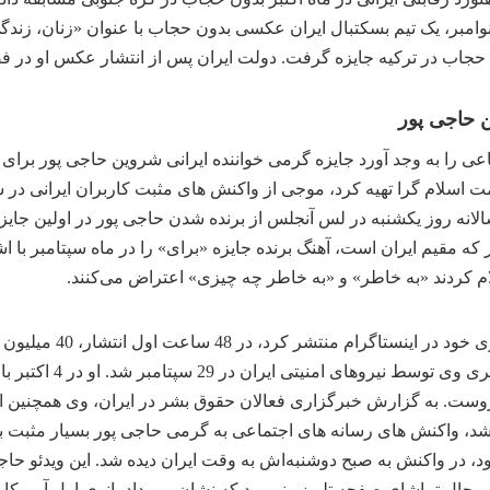
وامبر، یک تیم بسکتبال ایران عکسی بدون حجاب با عنوان «زنان، زندگی
 حجاب در ترکیه جایزه گرفت. دولت ایران پس از انتشار عکس او در ف
 حاجی پور
اعی را به وجد آورد جایزه گرمی خواننده ایرانی شروین حاجی پور برا
 اسلام گرا تهیه کرد، موجی از واکنش های مثبت کاربران ایرانی در ش
الانه روز یکشنبه در لس آنجلس از برنده شدن حاجی پور در اولین جایز
ر که مقیم ایران است، آهنگ برنده جایزه «برای» را در ماه سپتامبر با
لام کردند «به خاطر» و «به خاطر چه چیزی» اعتراض می‌کنند.
این آهنگ که او در ح
این امر همچنین منج
وست. به گزارش خبرگزاری فعالان حقوق بشر در ایران، وی همچنین ا
، واکنش های رسانه های اجتماعی به گرمی حاجی پور بسیار مثبت بود.
، در واکنش به صبح دوشنبه‌اش به وقت ایران دیده شد. این ویدئو حاجی 
ر حال تماشای صفحه تلویزیونی بود که نشان می داد بانوی اول آمریکا جا