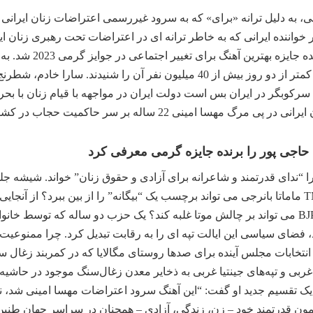
نی، به دلیل ترانه «برای» که به سرود غیررسمی اعتراضات زنان ایران
واننده ایرانی که به خاطر ترانه ای در اعتراضات تحت رهبری زنان ا
جایزه گرمی شد. حاج
Baraye خود دریافت کرد که در کمتر از دو روز بیش از 40 میلیون نفر آن
 سرکوبگر در ایران بس است دولت ایران در مواجهه با قیام زنان با 
ساله بر سر حاکمیت حجاب در کشور در سال گذشته تبدیل شده است.
ا حاجی پور را برنده جایزه گرمی معرفی کرد
انه را “ندای قدرتمند و شاعرانه برای آزادی و حقوق زنان” خواند. شیشه
است نظرسنجی مگالایا: آیا TMC ماماتا بانرجی می تواند برچسب یک “بیگانه” را از بین ب
سیاسی ایالت را تغییر دهد، آیا BJP می تواند بر چالش موتا غلبه کند؟ یک حزب دو ساله
، فضای سیاسی این ایالت تپه ای را به رقابت تبدیل کرد. چرا ممنوع
 انتخابات مجلس آینده برای صدها روستای مگالایا که در کمربند زغال س
ربی و تپه‌های جینتیا غربی به ذخایر معدن زغال‌سنگ موجود در حاشیه
 یک تقسیم جدید او گفت: “این آهنگ سرود اعتراضات مهسا امینی شد، 
مون قدرتمند خود – زن، زندگی، آزادی – همچنان در سراسر جهان طنین ا