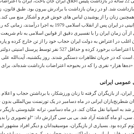
از سپتامبر 2022 که مهسا امینی 22 ساله در بازداشت پلیس اخلاق ایران جان باخت، 
 بازداشت شد. او در زمان بازداشت با برادرش بیرون بود. طبق قانون
 همچنین زنان را از پوشیدن لباس های خوش فرم و آشکار منع می ک
دولت تنظیم می شود. چنین قوانینی در ایران پس از ان
 آن زمان ایران را با تفسیری دقیق از قوانین اسلامی به نام شریعت اد
اغلب در اعتراض به دولت ایران حجاب خود را از تن خارج کرده و پاره 
کرده اند. دولت ایران به شدت با اعتراضات برخورد کرده و
ر در میان 19600 نفری است که در جریان تظاهرات دستگیر شدند. روز یکشنبه، آیت‌الل
ه‌ها هزار» نفری را که در بحبوحه اعتراضات بازداشت شده‌اند، برای ا
عمومی ایرانی
ایران، از بازیگران گرفته تا زنان ورزشکار، با برداشتن حجاب و اعلا
یان شطرنج‌بازان ایرانی در ماه دسامبر در یک تورنمنت بین‌المللی بدو
 شد به اسپانیا نقل مکان کند. در ماه دسامبر، ترانه علیدوستی بازیگر
سی، او ماه گذشته آزاد شد. بی بی سی گزارش داد: “او تصویری را بد
 کرده بود. بسیاری از بازیگران، موسیقیدانان و دیگر افراد مشهور ای