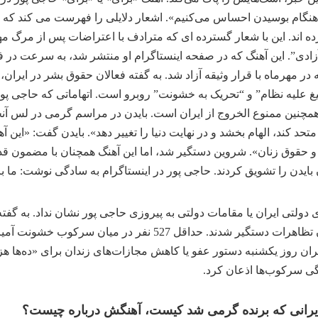
 هنگام بوسیدن احساس می‌کنیم». اشعار دلایلی را فهرست می کند که ج
ه اند. این با شعار گسترده ای که مترادف با اعتراضات پس از مرگ مهس
آزادی”. این آهنگ که در صفحه اینستاگرام او منتشر شد، به سرعت د
ه در مهرماه با قرار وثیقه آزاد شد. به گفته فعالان حقوق بشر در ایران
هامات “تبلیغ علیه نظام” و “تحریک به خشونت” روبرو است. اتهاماتی که حاجی
همچنین ممنوع الخروج از ایران است. بایدن در مراسم گرمی در لس آنجل
متحد کند، الهام بخشد و در نهایت دنیا را تغییر دهد». بایدن گفت: «این
 و حقوق زنان». شروین دستگیر شد، اما این آهنگ همچنان با مضمون قد
ایدن را تشویق کردند. حاجی پور در اینستاگرام به سادگی نوشت: ما بر
ولتی ایران یا مقامات دولتی به پیروزی حاجی پور نشان نداد. به گفته 
19600 نفری است که در جریان تظاهرات دستگیر شدند. حدا
یران روز یکشنبه دستور عفو یا کاهش مجازات‌های زندان برای «ده‌ها ه
دگی سرکوب‌ها اذعان کرد.
ایرانی که برنده گرمی شد کیست، آهنگش درباره چیست؟