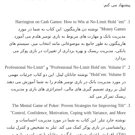
پیشنهاد می کنم:
“Harrington on Cash Games: How to Win at No-Limit Hold ’em
Money Games” نوشته دن هارینگتون: این کتاب به شما در مورد
مدیریت بانک و مهارت های مربوط به بازی نومبر هلدم می آموزد.
هارینگتون به طور جامع به موضوعاتی مانند انتخاب میز، سیستم های
بانکی، مدیریت ریسک و بهره برداری از تغییرات در بازی پوکر می
پردازد.
“Professional No-Limit Hold’em: Volume I” و “Professional No-Limit
Hold’em: Volume II” نوشته جاناتان لیتل: این دو کتاب جزئیات مهمی
در مورد مدیریت بانک در بازی نومبر هلدم را به شما آموزش می دهند.
لیتل بر روی تصمیم گیری های مالی، استراتژی های بازی و مدیریت
ریسک تمرکز می کند.
“The Mental Game of Poker: Proven Strategies for Improving Tilt
Control, Confidence, Motivation, Coping with Variance, and More”
نوشته جارد تنلر: این کتاب به شما در مورد مدیریت احساسات و
روانشناسی در بازی پوکر کمک می کند. تنلر به تشخیص و کنترل تیلت
(Tilt)، افزایش اعتماد به نفس، انگیزه، مقابله با تغییرات در بازی و