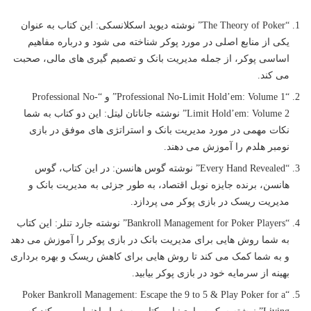
“The Theory of Poker” نوشته دیوید اسکلانسکی: این کتاب به عنوان
یکی از منابع اصلی در مورد پوکر شناخته می شود و درباره مفاهیم
اساسی پوکر، از جمله مدیریت بانک و تصمیم گیری های مالی، صحبت
می کند.
“Professional No-Limit Hold’em: Volume 1” و “Professional No-
Limit Hold’em: Volume 2” نوشته جاناتان لیتل: این دو کتاب به شما
نکات مهمی در مورد مدیریت بانک و استراتژی های موفق در بازی
نومبر هلدم را آموزش می دهند.
“Every Hand Revealed” نوشته گوس هانسن: در این کتاب، گوس
هانسن، برنده جایزه نوبل اقتصاد، به طور جزئی به مدیریت بانک و
مدیریت ریسک در بازی پوکر می پردازد.
“Bankroll Management for Poker Players” نوشته جارد تنلر: این کتاب
به شما روش هایی برای مدیریت بانک در بازی پوکر را آموزش می دهد
و به شما کمک می کند تا روش هایی برای کاهش ریسک و بهره برداری
بهینه از سرمایه خود در بازی پوکر بیابید.
“Poker Bankroll Management: Escape the 9 to 5 & Play Poker for a
Living” نوشته سکوت باری: این کتاب به شما راهنمایی می کند که