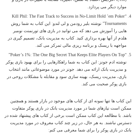
موارد دیگر می پردازد.
“Kill Phil: The Fast Track to Success in No-Limit Hold ’em Poker
Tournaments” نوشته بلیر رودمن و لی لندو: این کتاب به شما روش
هایی را آموزش می دهد که می توانید در بازی های تورنمنت نومبر
هلدم از آنها بهره برداری کنید. کتاب به مدیریت بانک، تصمیم گیری در
مواجهه با ریسک و برنامه ریزی مالی تمرکز می کند.
“Poker’s 1%: The One Big Secret That Keeps Elite Players On Top”
نوشته ادم جونز: این کتاب به شما راهکارهایی را برای بهبود بازی پوکر
و مدیریت بانک ارائه می دهد. جونز در مورد موضوعاتی مانند انتخاب
بازی، مدیریت ریسک، بهینه سازی سود و مقابله با مشکلات روحی در
بازی پوکر صحبت می کند.
این کتاب ها تنها نمونه ای از کتاب های موجود در بازار هستند و همچنین
ممکن است نیازهای شما در مورد مدیریت بانک در بازی پوکر متفاوت
باشد. با مطالعه این کتاب ممکن است برخی از کتاب های پیشنهاد شده در
دسترس نباشند. به هر حال، در زیر چند کتاب معروف در مورد مدیریت
بانک در بازی پوکر را برای شما معرفی می کنم: